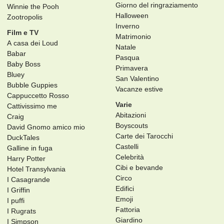
Giorno del ringraziamento
Winnie the Pooh
Halloween
Zootropolis
Inverno
Film e TV
Matrimonio
A casa dei Loud
Natale
Babar
Pasqua
Baby Boss
Primavera
Bluey
San Valentino
Bubble Guppies
Vacanze estive
Cappuccetto Rosso
Varie
Cattivissimo me
Abitazioni
Craig
Boyscouts
David Gnomo amico mio
Carte dei Tarocchi
DuckTales
Castelli
Galline in fuga
Celebrità
Harry Potter
Cibi e bevande
Hotel Transylvania
Circo
I Casagrande
Edifici
I Griffin
Emoji
I puffi
Fattoria
I Rugrats
Giardino
I Simpson