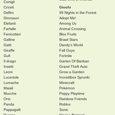
Conigli
Criceti
Giochi
Delfini
99 Nights in the Forest
Dinosauri
Adopt Me!
Elefanti
Among Us
Farfalle
Animal Crossing
Fenicotteri
Blox Fruits
Galline
Brawl Stars
Gatti
Dandy's World
Giraffe
Fall Guys
Gufi
Fortnite
Il drago
Garten Of Banban
Insetti
Grand Theft Auto
Leoni
Grow a Garden
Lucertole
Incredibox Sprunki
Lumache
Minecraft
Maiali
Pokémon
Mucche
Poppy Playtime
Orsi
Rainbow Friends
Panda
Roblox
Pappagalli
Sonic