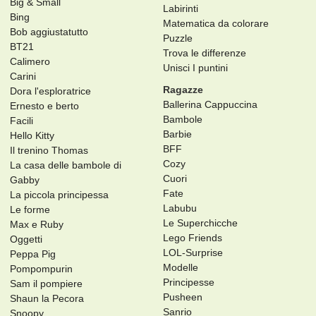
Big & Small
Labirinti
Bing
Matematica da colorare
Bob aggiustatutto
Puzzle
BT21
Trova le differenze
Calimero
Unisci I puntini
Carini
Ragazze
Dora l'esploratrice
Ballerina Cappuccina
Ernesto e berto
Bambole
Facili
Barbie
Hello Kitty
BFF
Il trenino Thomas
Cozy
La casa delle bambole di
Cuori
Gabby
Fate
La piccola principessa
Labubu
Le forme
Le Superchicche
Max e Ruby
Lego Friends
Oggetti
LOL-Surprise
Peppa Pig
Modelle
Pompompurin
Principesse
Sam il pompiere
Pusheen
Shaun la Pecora
Sanrio
Snoopy