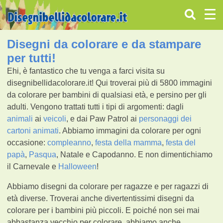
Disegni da colorare e da stampare
per tutti!
Ehi, è fantastico che tu venga a farci visita su
disegnibellidacolorare.it! Qui troverai più di 5800 immagini
da colorare per bambini di qualsiasi età, e persino per gli
adulti. Vengono trattati tutti i tipi di argomenti: dagli
animali
ai
veicoli
, e dai Paw Patrol ai
personaggi dei
cartoni animati
. Abbiamo immagini da colorare per ogni
occasione:
compleanno
,
festa della mamma
,
festa del
papà
,
Pasqua
, Natale e Capodanno. E non dimentichiamo
il Carnevale e
Halloween
!
Abbiamo disegni da colorare per ragazze e per ragazzi di
età diverse. Troverai anche divertentissimi disegni da
colorare per i bambini più piccoli. E poiché non sei mai
abbastanza vecchio per colorare, abbiamo anche