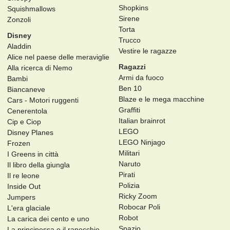
Shopkins
Squishmallows
Sirene
Zonzoli
Torta
Disney
Trucco
Aladdin
Vestire le ragazze
Alice nel paese delle meraviglie
Ragazzi
Alla ricerca di Nemo
Armi da fuoco
Bambi
Ben 10
Biancaneve
Blaze e le mega macchine
Cars - Motori ruggenti
Graffiti
Cenerentola
Italian brainrot
Cip e Ciop
LEGO
Disney Planes
LEGO Ninjago
Frozen
Militari
I Greens in città
Naruto
Il libro della giungla
Pirati
Il re leone
Polizia
Inside Out
Ricky Zoom
Jumpers
Robocar Poli
L'era glaciale
Robot
La carica dei cento e uno
Spazio
La principessa e il ranocchio