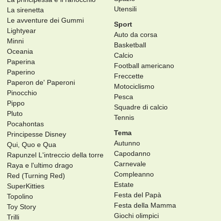
Utensili
La sirenetta
Le avventure dei Gummi
Sport
Lightyear
Auto da corsa
Minni
Basketball
Oceania
Calcio
Paperina
Football americano
Paperino
Freccette
Paperon de' Paperoni
Motociclismo
Pinocchio
Pesca
Pippo
Squadre di calcio
Pluto
Tennis
Pocahontas
Tema
Principesse Disney
Autunno
Qui, Quo e Qua
Capodanno
Rapunzel L'intreccio della torre
Carnevale
Raya e l'ultimo drago
Compleanno
Red (Turning Red)
Estate
SuperKitties
Festa del Papà
Topolino
Festa della Mamma
Toy Story
Giochi olimpici
Trilli