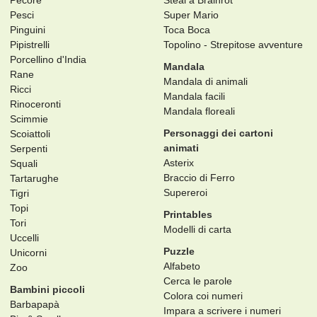
Pecore
Steal a Brainrot
Pesci
Super Mario
Pinguini
Toca Boca
Pipistrelli
Topolino - Strepitose avventure
Porcellino d'India
Mandala
Rane
Mandala di animali
Ricci
Mandala facili
Rinoceronti
Mandala floreali
Scimmie
Personaggi dei cartoni
Scoiattoli
animati
Serpenti
Asterix
Squali
Braccio di Ferro
Tartarughe
Supereroi
Tigri
Topi
Printables
Tori
Modelli di carta
Uccelli
Puzzle
Unicorni
Alfabeto
Zoo
Cerca le parole
Bambini piccoli
Colora coi numeri
Barbapapà
Impara a scrivere i numeri