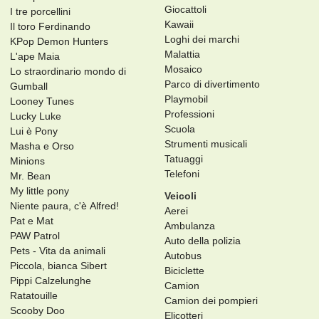
Giocattoli
I tre porcellini
Kawaii
Il toro Ferdinando
Loghi dei marchi
KPop Demon Hunters
Malattia
L'ape Maia
Mosaico
Lo straordinario mondo di
Parco di divertimento
Gumball
Playmobil
Looney Tunes
Professioni
Lucky Luke
Scuola
Lui è Pony
Strumenti musicali
Masha e Orso
Tatuaggi
Minions
Telefoni
Mr. Bean
My little pony
Veicoli
Niente paura, c'è Alfred!
Aerei
Pat e Mat
Ambulanza
PAW Patrol
Auto della polizia
Pets - Vita da animali
Autobus
Piccola, bianca Sibert
Biciclette
Pippi Calzelunghe
Camion
Ratatouille
Camion dei pompieri
Scooby Doo
Elicotteri