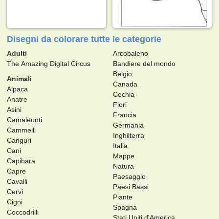
Disegni da colorare tutte le categorie
Adulti
Arcobaleno
The Amazing Digital Circus
Bandiere del mondo
Belgio
Animali
Canada
Alpaca
Cechia
Anatre
Fiori
Asini
Francia
Camaleonti
Germania
Cammelli
Inghilterra
Canguri
Italia
Cani
Mappe
Capibara
Natura
Capre
Paesaggio
Cavalli
Paesi Bassi
Cervi
Piante
Cigni
Spagna
Coccodrilli
Stati Uniti d'America