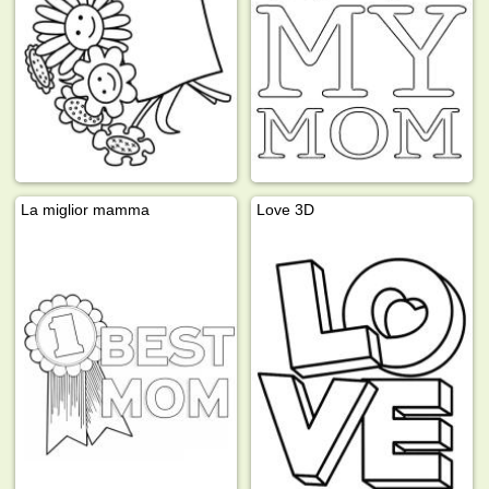
La miglior mamma
Love 3D