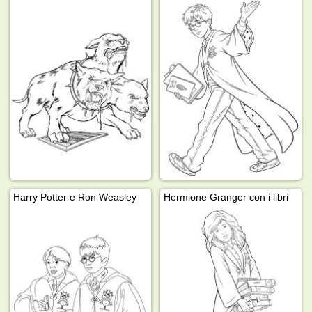
Harry Potter e Ron Weasley
Hermione Granger con i libri