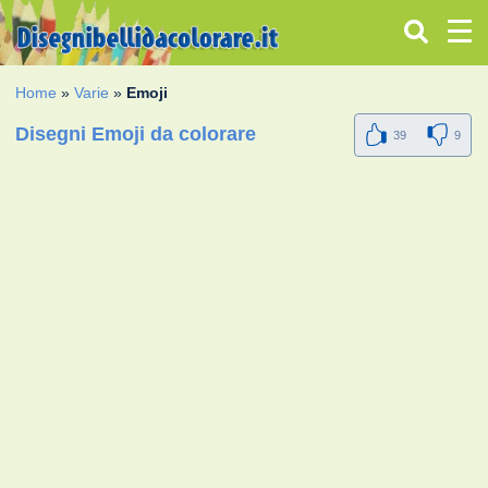
Home
»
Varie
»
Emoji
Disegni Emoji da colorare
39
9