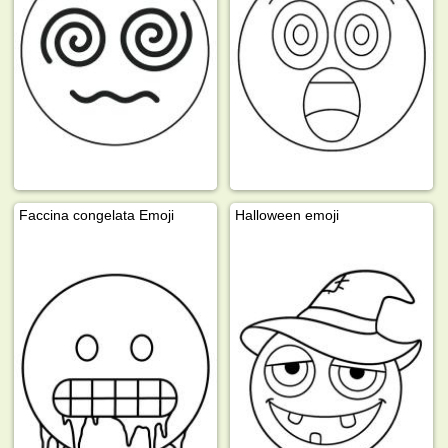
Faccina congelata Emoji
Halloween emoji