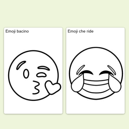
Emoji bacino
Emoji che ride