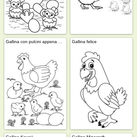
Gallina con pulcini appena nati
Gallina felice
Gallina Kawaii
Gallina Minecraft