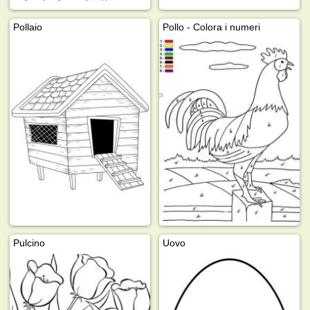
Pollaio
Pollo - Colora i numeri
Pulcino
Uovo