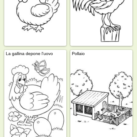
La gallina depone l'uovo
Pollaio