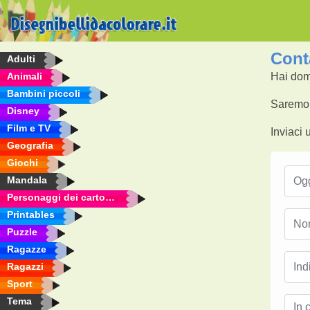
Conta
Adulti
Animali
Hai dom
Bambini piccoli
Saremo f
Disney
Film e TV
Inviaci 
Geografia
Giochi
Mandala
Personaggi dei cartoni animati
Printables
Puzzle
Ragazze
Ragazzi
Sport
Tema