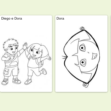
Diego e Dora
Dora