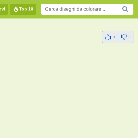
ovi
Top 10
3
3