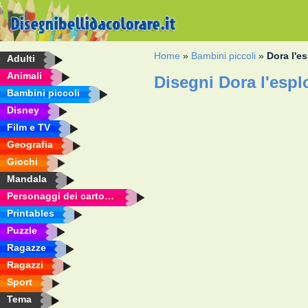
Home
»
Bambini piccoli
»
Dora l'es
Adulti
Animali
Disegni Dora l'espl
Bambini piccoli
Disney
Film e TV
Geografia
Giochi
Mandala
Personaggi dei cartoni animati
Printables
Puzzle
Ragazze
Ragazzi
Sport
Tema