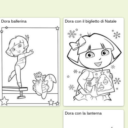
Dora ballerina
Dora con il biglietto di Natale
Dora con la lanterna