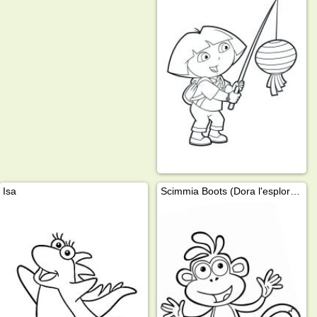
Isa
Scimmia Boots (Dora l'esploratrice)