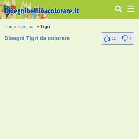
Home
»
Animali
»
Tigri
Disegni Tigri da colorare
12
8