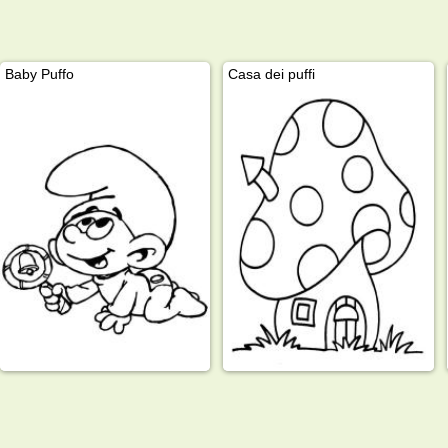
Baby Puffo
Casa dei puffi