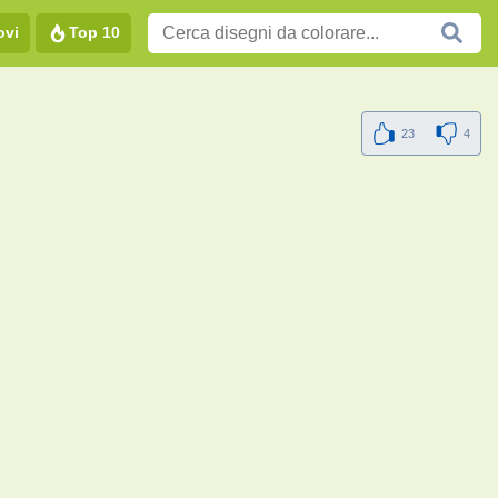
ovi
Top 10
23
4