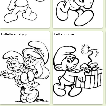
Puffetta e baby puffo
Puffo burlone