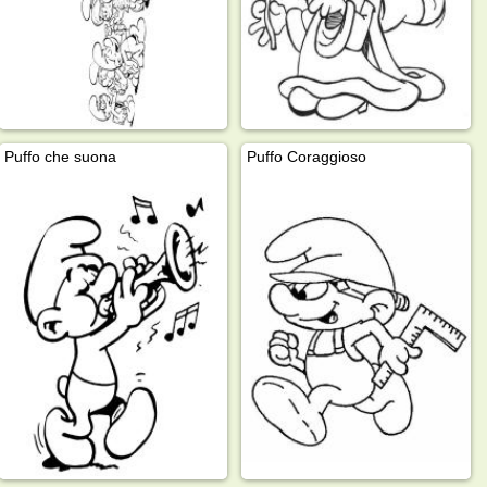
Puffo che suona
Puffo Coraggioso