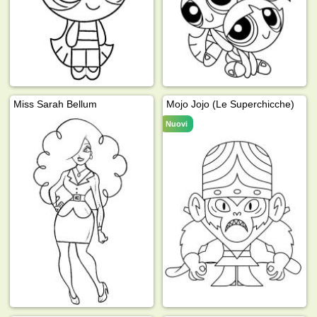
Miss Sarah Bellum
Mojo Jojo (Le Superchicche)
Nuovi