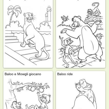
Baloo e Mowgli giocano
Baloo ride