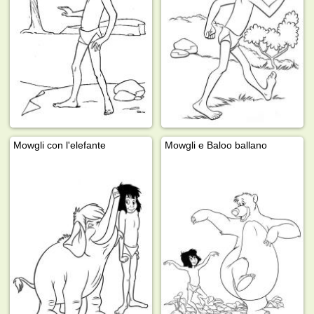
Mowgli con l'elefante
Mowgli e Baloo ballano