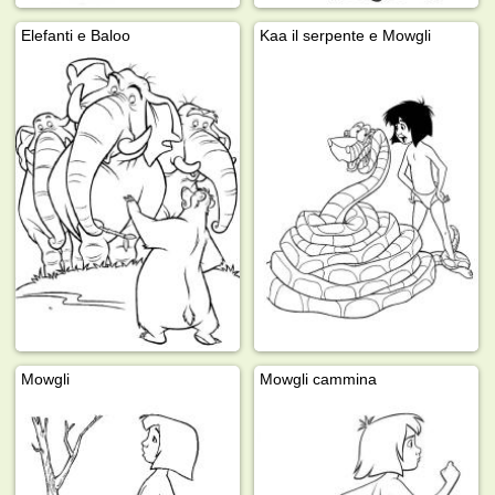
Elefanti e Baloo
Kaa il serpente e Mowgli
Mowgli
Mowgli cammina