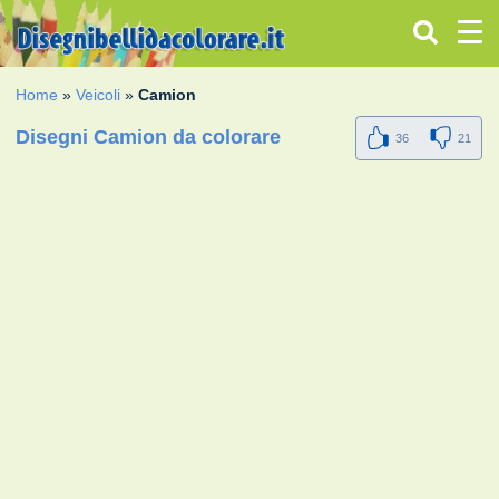
Home
»
Veicoli
»
Camion
Disegni Camion da colorare
36
21