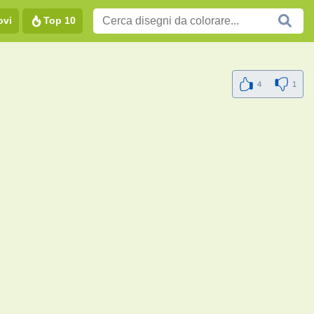
ovi
Top 10
4
1