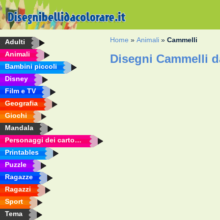
Home
»
Animali
»
Cammelli
Adulti
Animali
Disegni Cammelli d
Bambini piccoli
Disney
Film e TV
Geografia
Giochi
Mandala
Personaggi dei cartoni animati
Printables
Puzzle
Ragazze
Ragazzi
Sport
Tema