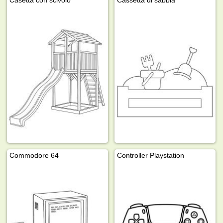
Casetta con scivolo
Cassetta di sabbia
Commodore 64
Controller Playstation