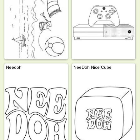
Needoh
NeeDoh Nice Cube