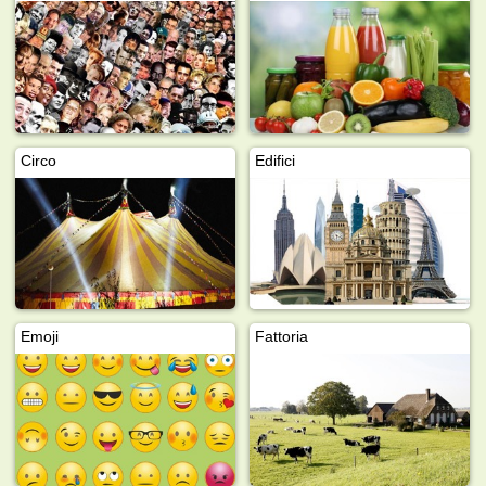
Circo
Edifici
Emoji
Fattoria