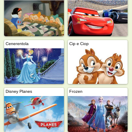
Cenerentola
Cip e Ciop
Disney Planes
Frozen