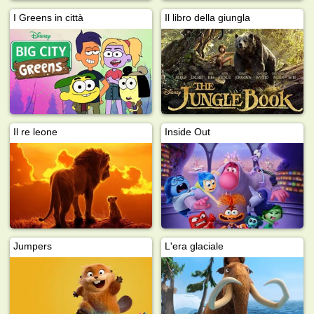
I Greens in città
Il libro della giungla
Il re leone
Inside Out
Jumpers
L'era glaciale