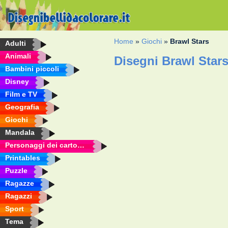
Home
»
Giochi
»
Brawl Stars
Adulti
Animali
Disegni Brawl Stars
Bambini piccoli
Disney
Film e TV
Geografia
Giochi
Mandala
Personaggi dei cartoni animati
Printables
Puzzle
Ragazze
Ragazzi
Sport
Tema