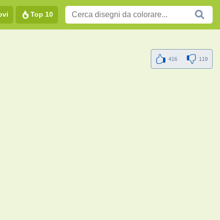
ovi
Top 10
416
119