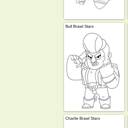
Bull Brawl Stars
Charlie Brawl Stars