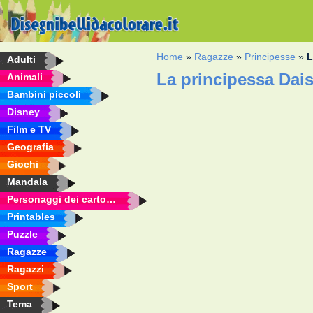
Home
»
Ragazze
»
Principesse
»
L
Adulti
La principessa Dai
Animali
Bambini piccoli
Disney
Film e TV
Geografia
Giochi
Mandala
Personaggi dei cartoni animati
Printables
Puzzle
Ragazze
Ragazzi
Sport
Tema