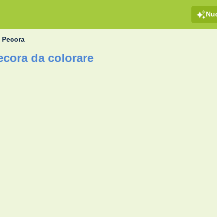
Nu
 Pecora
ecora da colorare