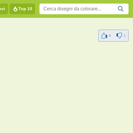
ovi
Top 10
8
1