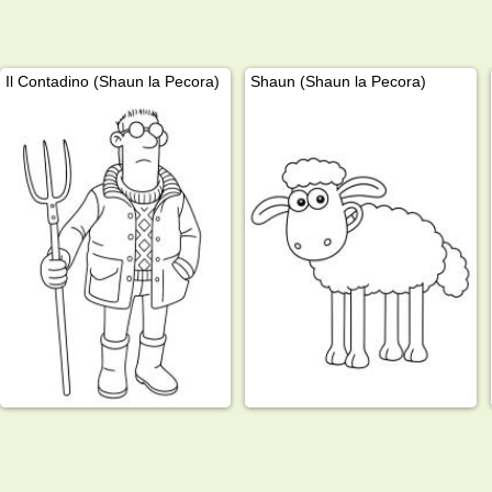
Il Contadino (Shaun la Pecora)
Shaun (Shaun la Pecora)