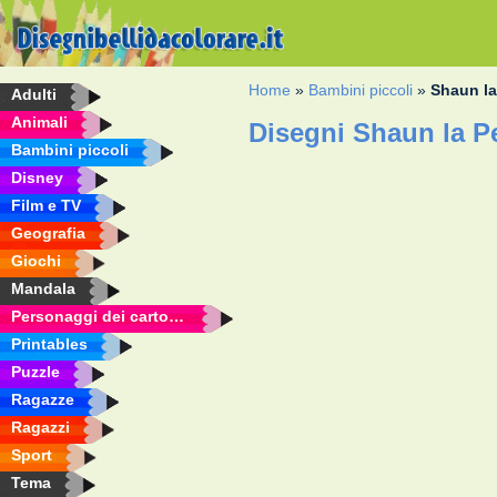
Home
»
Bambini piccoli
»
Shaun la
Adulti
Animali
Disegni Shaun la P
Bambini piccoli
Disney
Film e TV
Geografia
Giochi
Mandala
Personaggi dei cartoni animati
Printables
Puzzle
Ragazze
Ragazzi
Sport
Tema