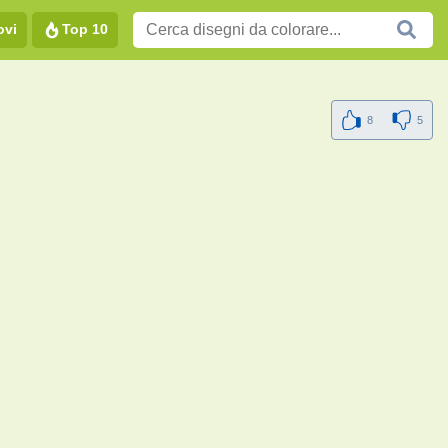
ovi
Top 10
8
5