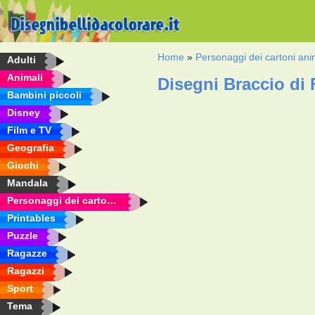
Home
»
Personaggi dei cartoni ani
Adulti
Animali
Disegni Braccio di 
Bambini piccoli
Disney
Film e TV
Geografia
Giochi
Mandala
Personaggi dei cartoni animati
Printables
Puzzle
Ragazze
Ragazzi
Sport
Tema