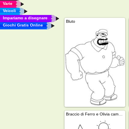
Varie
Veicoli
Impariamo a disegnare
Bluto
Giochi Gratis Online
Braccio di Ferro e Olivia camminano in montagna