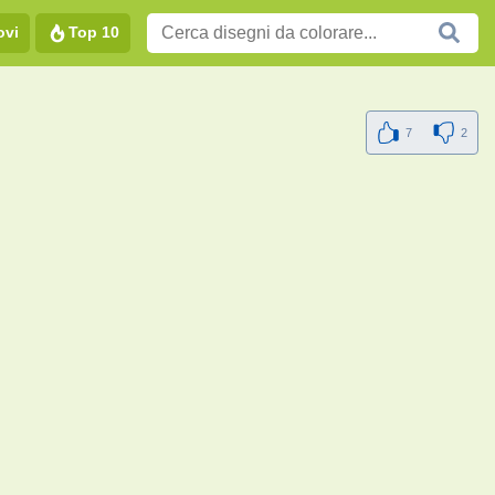
ovi
Top 10
7
2