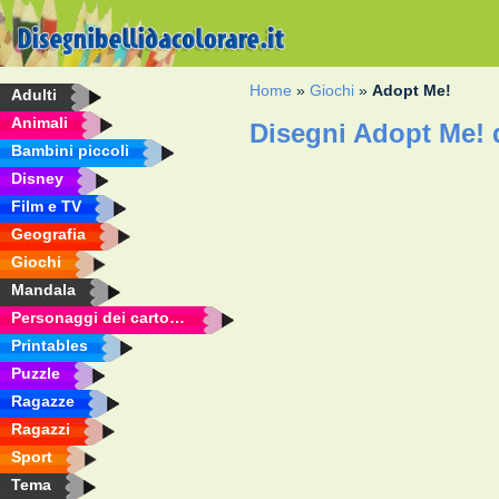
Home
»
Giochi
»
Adopt Me!
Adulti
Animali
Disegni Adopt Me! 
Bambini piccoli
Disney
Film e TV
Geografia
Giochi
Mandala
Personaggi dei cartoni animati
Printables
Puzzle
Ragazze
Ragazzi
Sport
Tema