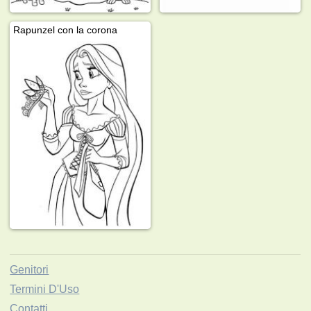
Rapunzel con la corona
Genitori
Termini D'Uso
Contatti