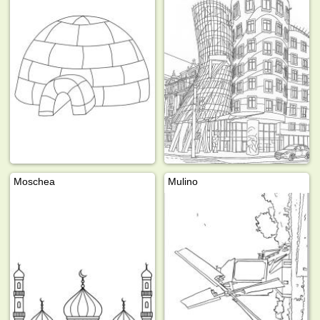
Moschea
Mulino