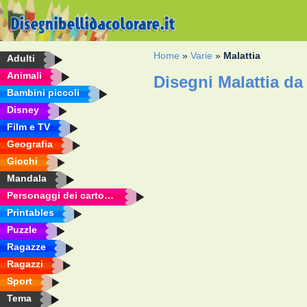
Home
»
Varie
»
Malattia
Adulti
Animali
Disegni Malattia da
Bambini piccoli
Disney
Film e TV
Geografia
Giochi
Mandala
Personaggi dei cartoni animati
Printables
Puzzle
Ragazze
Ragazzi
Sport
Tema