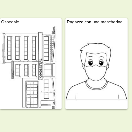
Ospedale
Ragazzo con una mascherina