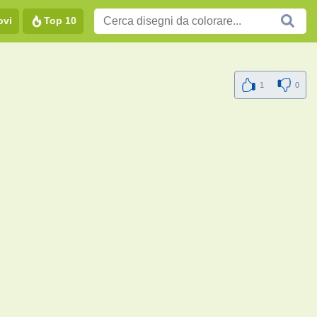
ovi
Top 10
1
0