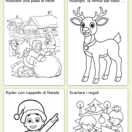
Rotolare una palla di neve
Rudolph, la renna dal naso rosso
Ryder con cappello di Natale
Scartare i regali