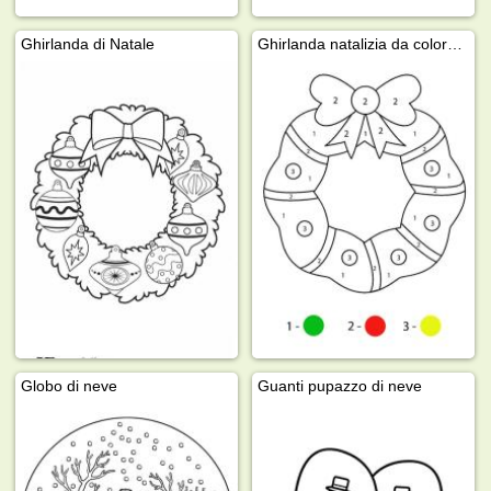
Ghirlanda di Natale
Ghirlanda natalizia da colorare
Globo di neve
Guanti pupazzo di neve