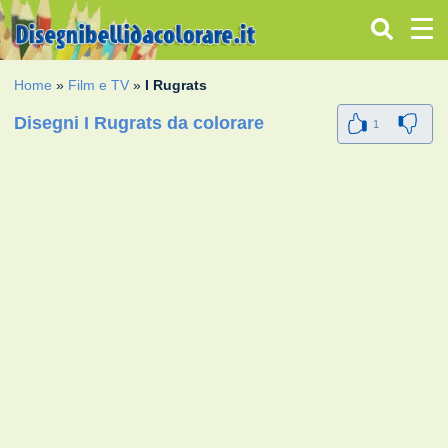
Home
»
Film e TV
»
I Rugrats
Disegni I Rugrats da colorare
1