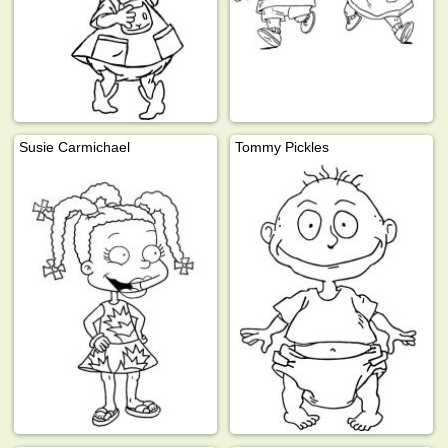
Susie Carmichael
Tommy Pickles