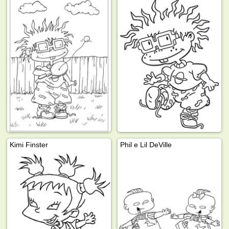
Kimi Finster
Phil e Lil DeVille