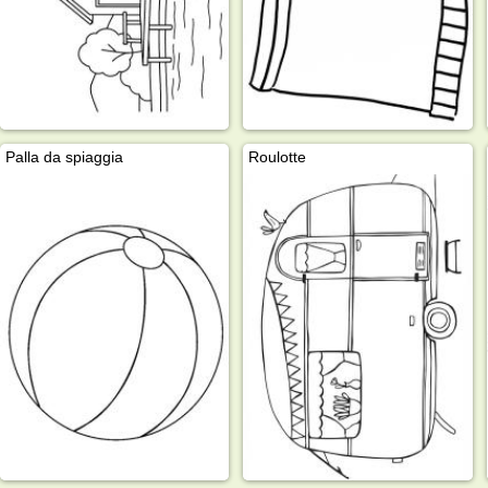
Palla da spiaggia
Roulotte