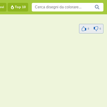
ovi
Top 10
8
6