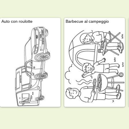
Auto con roulotte
Barbecue al campeggio