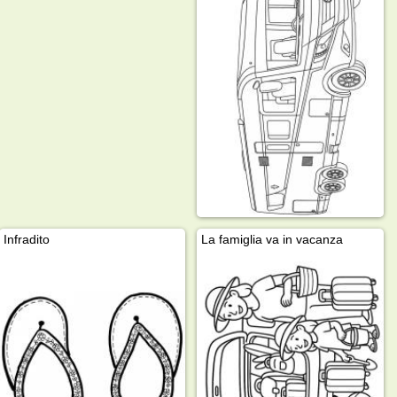
Infradito
La famiglia va in vacanza