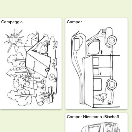
Campeggio
Camper
Camper Niesmann+Bischoff