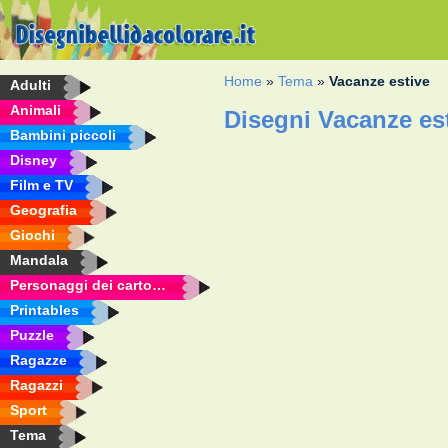
Home
»
Tema
»
Vacanze estive
Adulti
Animali
Disegni Vacanze est
Bambini piccoli
Disney
Film e TV
Geografia
Giochi
Mandala
Personaggi dei cartoni animati
Printables
Puzzle
Ragazze
Ragazzi
Sport
Tema