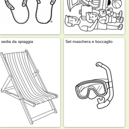
sedia da spiaggia
Set maschera e boccaglio