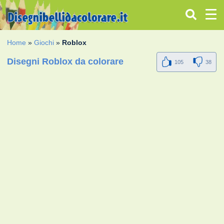
Home
»
Giochi
»
Roblox
Disegni Roblox da colorare
105
38