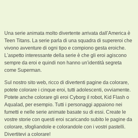
Una serie animata molto divertente arrivata dall'America è
Teen Titans. La serie parla di una squadra di supereroi che
vivono avventure di ogni tipo e compiono gesta eroiche.
L'aspetto interessante della serie è che gli eroi agiscono
sempre da eroi e quindi non hanno un'identità segreta
come Superman.
Sul nostro sito web, ricco di divertenti pagine da colorare,
potete colorare i cinque eroi, tutti adolescenti, ovviamente.
Potete anche colorare gli eroi Cyborg il robot, Kid Flash o
Aqualad, per esempio. Tutti i personaggi appaiono nei
fumetti e nelle serie animate basate su di essi. Create le
vostre storie con questi eroi scaricando subito le pagine da
colorare, sfogliandole e colorandole con i vostri pastelli.
Divertitevi a colorare!