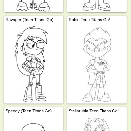
Ravager (Teen Titans Go)
Robin Teen Titans Go!
Speedy (Teen Titans Go)
Stellarubia Teen Titans Go!