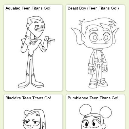
Aqualad Teen Titans Go!
Beast Boy (Teen Titans Go!)
Blackfire Teen Titans Go!
Bumblebee Teen Titans Go!