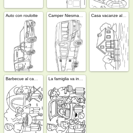
Auto con roulotte
Camper Niesmann+Bischoff
Casa vacanze al mare
Barbecue al campeggio
La famiglia va in vacanza