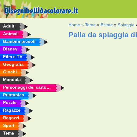
Home
»
Tema
»
Estate
»
Spiaggia
Adulti
Palla da spiaggia d
Animali
Bambini piccoli
Disney
Film e TV
Geografia
Giochi
Mandala
Personaggi dei cartoni animati
Printables
Puzzle
Ragazze
Ragazzi
Sport
Tema