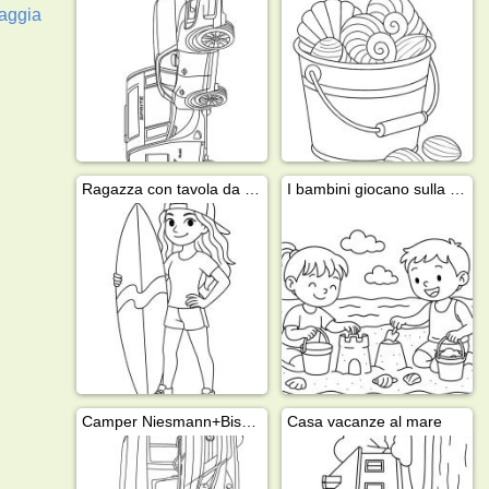
aggia
Ragazza con tavola da surf
I bambini giocano sulla spiaggia
Camper Niesmann+Bischoff
Casa vacanze al mare