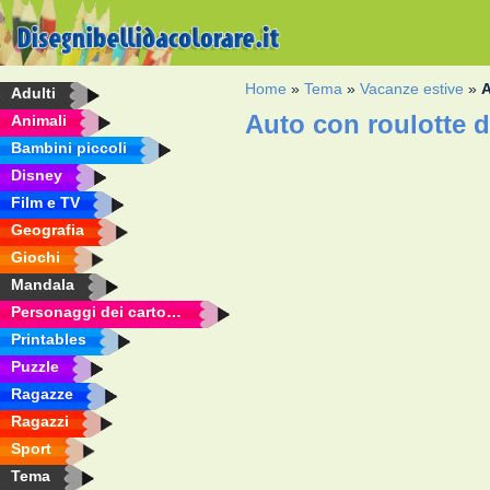
Home
»
Tema
»
Vacanze estive
»
A
Adulti
Auto con roulotte 
Animali
Bambini piccoli
Disney
Film e TV
Geografia
Giochi
Mandala
Personaggi dei cartoni animati
Printables
Puzzle
Ragazze
Ragazzi
Sport
Tema