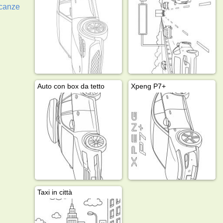
canze
Auto con box da tetto
Xpeng P7+
Taxi in città