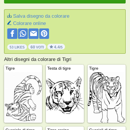
Salva disegno da colorare
Colorare online
60
4.4
53 LIKES
VOTI
/5
Altri disegni da colorare di Tigri
Tigre
Testa di tigre
Tigre
Cucciolo di tigre
Tigre carina
Cuccioli di tigre