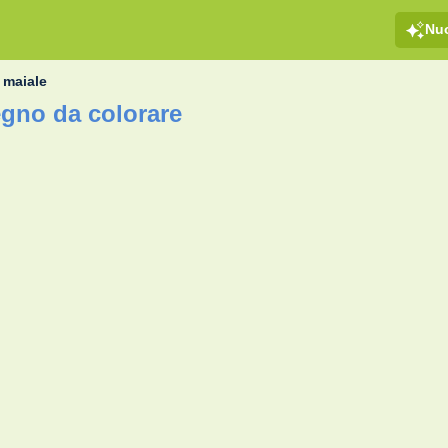
Nu
 maiale
egno da colorare