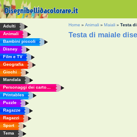
Home
»
Animali
»
Maiali
»
Testa di
Adulti
Testa di maiale dis
Animali
Bambini piccoli
Disney
Film e TV
Geografia
Giochi
Mandala
Personaggi dei cartoni animati
Printables
Puzzle
Ragazze
Ragazzi
Sport
Tema