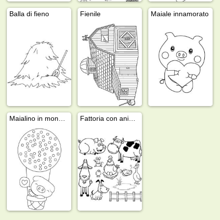
Balla di fieno
Fienile
Maiale innamorato
Maialino in mongolfiera
Fattoria con animali