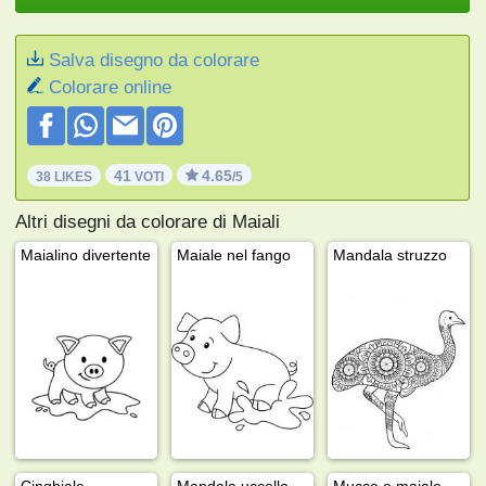
Salva disegno da colorare
Colorare online
41
4.65
38 LIKES
VOTI
/5
Altri disegni da colorare di Maiali
Maialino divertente
Maiale nel fango
Mandala struzzo
Cinghiale
Mandala uccello
Mucca e maiale nella fattoria