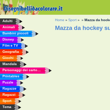
Home
»
Sport
»
»
Mazza da hock
Adulti
Mazza da hockey su
Animali
Bambini piccoli
Disney
Film e TV
Geografia
Giochi
Mandala
Personaggi dei cartoni animati
Printables
Puzzle
Ragazze
Ragazzi
Sport
Tema