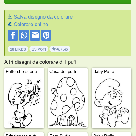
Salva disegno da colorare
Colorare online
19
4.75
18 LIKES
VOTI
/5
Altri disegni da colorare di I puffi
Puffo che suona
Casa dei puffi
Baby Puffo
Principessa puffetta
Fata Surfin
Baby Puffo