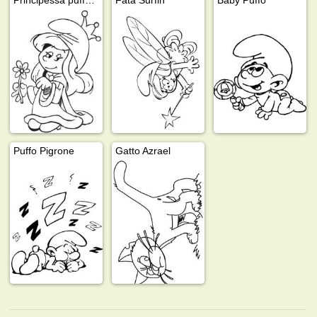
Puffo Pigrone
Gatto Azrael