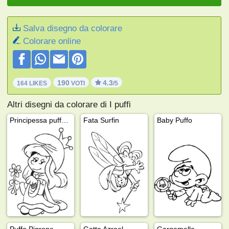
Salva disegno da colorare
Colorare online
190
4.3
164 LIKES
VOTI
/5
Altri disegni da colorare di I puffi
Principessa puffetta
Fata Surfin
Baby Puffo
Puffo Pigrone
Gatto Azrael
Gargamella