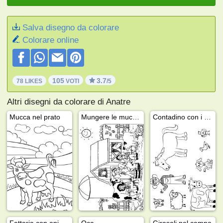
Salva disegno da colorare
Colorare online
105
3.7
78 LIKES
VOTI
/5
Altri disegni da colorare di Anatre
Mucca nel prato
Mungere le mucche
Contadino con i suoi animali
Fattoria con animali
Oca
Girasoli nel campo