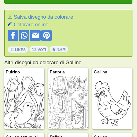
Salva disegno da colorare
Colorare online
12
4.6
11 LIKES
VOTI
/5
Altri disegni da colorare di Galline
Pulcino
Fattoria
Gallina
Gallina con pulcini appena nati
Pollaio
Gallina