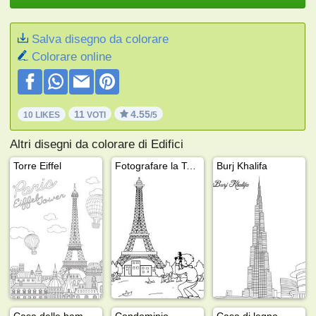
Salva disegno da colorare
Colorare online
11
4.55
10 LIKES
VOTI
/5
Altri disegni da colorare di Edifici
Torre Eiffel
Fotografare la Torre Eiffel
Burj Khalifa
Casa delle bambole
Condominio
Casa di legno