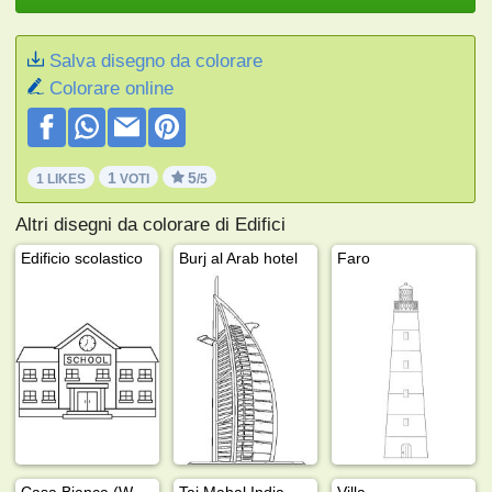
Salva disegno da colorare
Colorare online
1
5
1 LIKES
VOTI
/5
Altri disegni da colorare di Edifici
Edificio scolastico
Burj al Arab hotel
Faro
Casa Bianca (Washington)
Taj Mahal India
Villa