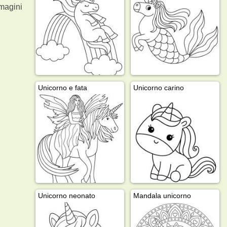
magini
Unicorno e fata
Unicorno carino
Unicorno neonato
Mandala unicorno