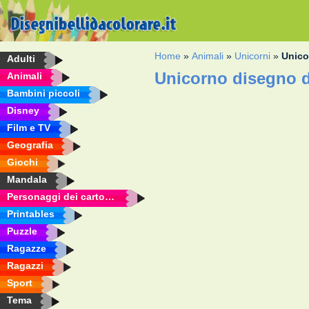
Home
»
Animali
»
Unicorni
»
Unico
Adulti
Unicorno disegno d
Animali
Bambini piccoli
Disney
Film e TV
Geografia
Giochi
Mandala
Personaggi dei cartoni animati
Printables
Puzzle
Ragazze
Ragazzi
Sport
Tema