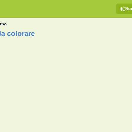
Nu
rno
a colorare