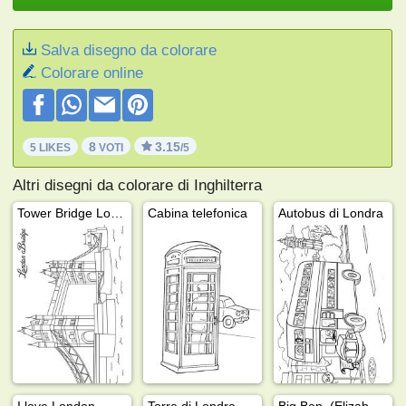
Salva disegno da colorare
Colorare online
8
3.15
5 LIKES
VOTI
/5
Altri disegni da colorare di Inghilterra
Tower Bridge Londra
Cabina telefonica
Autobus di Londra
I love London
Torre di Londra
Big Ben, (Elizabeth Tower)