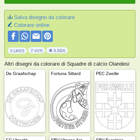
Salva disegno da colorare
Colorare online
7
3.55
5 LIKES
VOTI
/5
Altri disegni da colorare di Squadre di calcio Olandesi
De Graafschap
Fortuna Sittard
PEC Zwolle
FC Utrecht
SBV Vitesse Arnhem
SBV Excelsior