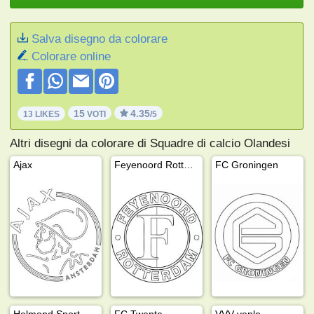
Salva disegno da colorare
Colorare online
15
4.35
13 LIKES
VOTI
/5
Altri disegni da colorare di Squadre di calcio Olandesi
Ajax
Feyenoord Rotterdam
FC Groningen
Helmond Sport
FC Twente
VVV venlo