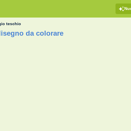
Nu
io teschio
disegno da colorare