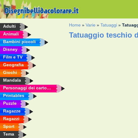
Home
»
Varie
»
Tatuaggi
»
Tatuagg
Adulti
Tatuaggio teschio 
Animali
Bambini piccoli
Disney
Film e TV
Geografia
Giochi
Mandala
Personaggi dei cartoni animati
Printables
Puzzle
Ragazze
Ragazzi
Sport
Tema