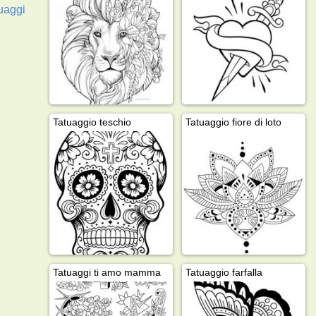
uaggi
Tatuaggio teschio
Tatuaggio fiore di loto
Tatuaggi ti amo mamma
Tatuaggio farfalla