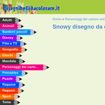
Home
»
Personaggi dei cartoni ani
Adulti
Snowy disegno da 
Animali
Bambini piccoli
Disney
Film e TV
Geografia
Giochi
Mandala
Personaggi dei cartoni animati
Printables
Puzzle
Ragazze
Ragazzi
Sport
Tema