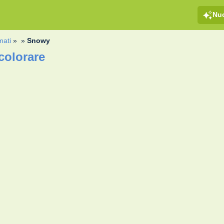
Nu
mati
»
»
Snowy
colorare