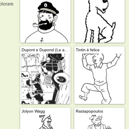
olorare
Dupont e Dupond (Le avventure di Tintin)
Tintin è felice
Jolyon Wagg
Rastapopoulos