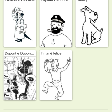
Dupont e Dupond (Le avventure di Tintin)
Tintin è felice